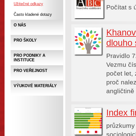
Užitečné odkazy
Počítat s 
Často kladené dotazy
O NÁS
Khanova
dlouho
PRO ŠKOLY
Pravidlo 7
PRO PODNIKY A
INSTITUCE
Vezmu čís
PRO VEŘEJNOST
počet let,
proč nale
VÝUKOVÉ MATERIÁLY
angličtině
Index f
průzkumy 
sociologi