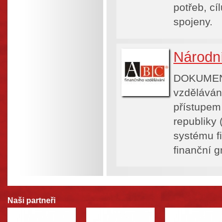
potřeb, cí
spojeny.
Národní
DOKUMENT
vzdělávání
přístupem
republiky 
systému f
finanční g
Naši partneři