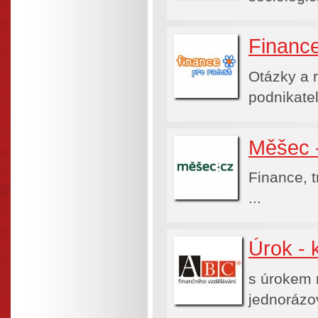
Finance
Otázky a r
podnikatel
Měšec 
Finance, t
...
Úrok - 
s úrokem m
jednorázov