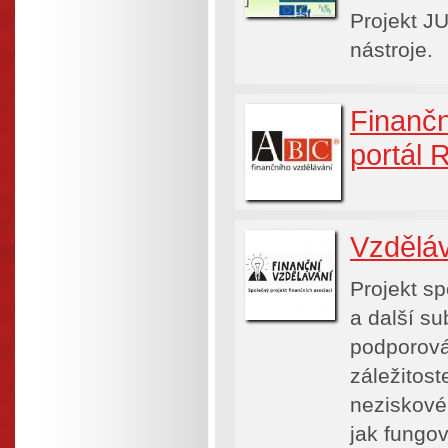
Projekt J
nástroje.
Finančn
portál 
Vzděláv
Projekt s
a další su
podporová
záležitost
neziskové
jak fungov