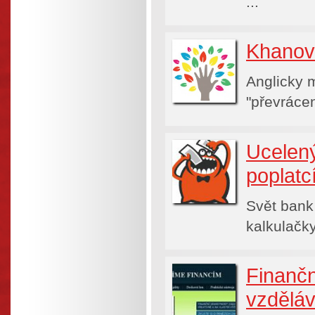
...
Khanova
Anglicky m
"převrácen
Ucelený
poplatc
Svět bank 
kalkulačk
Finančn
vzděláv