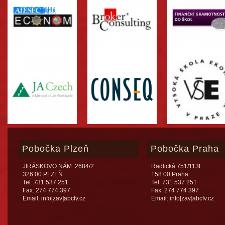
Pobočka Plzeň
Pobočka Praha
JIRÁSKOVO NÁM. 2684/2
Radlická 751/113E
326 00 PLZEŇ
158 00 Praha
Tel: 731 537 251
Tel: 731 537 251
Fax: 274 774 397
Fax: 274 774 397
Email: info[zav]abcfv.cz
Email: info[zav]abcfv.cz