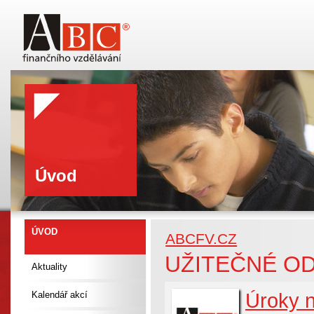
Úvod
ÚVOD
ABCFV.CZ
UŽITEČNÉ O
Aktuality
Úroky 
Kalendář akcí